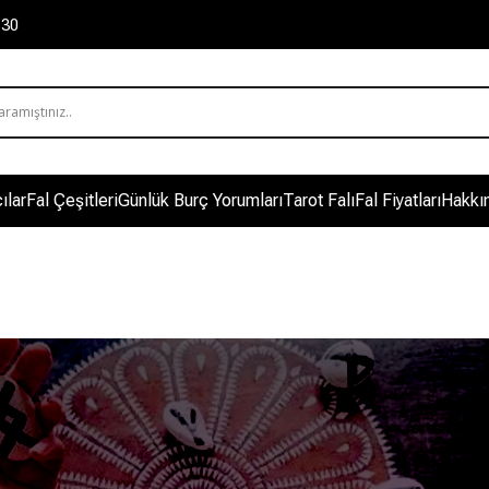
 30
ılar
Fal Çeşitleri
Günlük Burç Yorumları
Tarot Falı
Fal Fiyatları
Hakkı