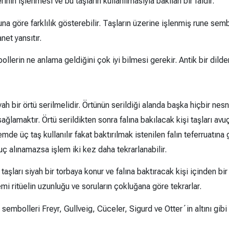
inin işlenmesi ve bu taşların kullanılmasıyla bakılan bir faldır.
duna göre farklılık gösterebilir. Taşların üzerine işlenmiş rune s
net yansıtır.
bollerin ne anlama geldiğini çok iyi bilmesi gerekir. Antik bir di
h bir örtü serilmelidir. Örtünün serildiği alanda başka hiçbir ne
ağlamaktır. Örtü serildikten sonra falına bakılacak kişi taşları avuç
emde üç taş kullanılır fakat baktırılmak istenilen falın teferruatına 
uç alınamazsa işlem iki kez daha tekrarlanabilir.
aşları siyah bir torbaya konur ve falına baktıracak kişi içinden bi
emi ritüelin uzunluğu ve soruların çokluğana göre tekrarlar.
sembolleri Freyr, Gullveig, Cüceler, Sigurd ve Otter´in altını gibi ç