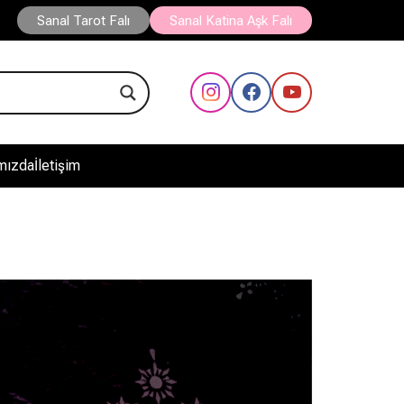
Sanal Tarot Falı
Sanal Katina Aşk Falı
mızda
İletişim