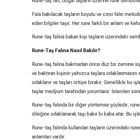
Rune-taş falı, doğal taşların üzerine rune semboller
Fala bakılacak taşların boyutu ve cinsi falın meto
eden bilgiler taşır. Her rune farklı bir anlam ve keha
Rune-taş falına bakan kişi taşların üzerindeki sem
Rune-Taş Falına Nasıl Bakılır?
Rune-taş falına bakmadan önce düz bir zemine siya
ve baktıran kişinin yalnızca taşlara odaklanmasını s
odaklanır ve taşları örtüye bırakır. Genellikle bu işl
taşlar medyum tarafından yorumlanır. İstenilen son
Rune-taş falında bir diğer yöntemse şöyledir; rune t
dileğine odaklanarak taşı bakır bi kaba atar. Bu işl
Rune-taş falında kullanılan taşların üzerindeki rune 
anlamları vardır.