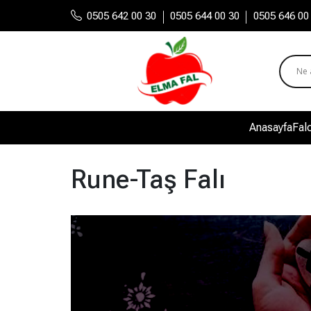
|
|
0505 642 00 30
0505 644 00 30
0505 646 00
Anasayfa
Falc
Rune-Taş Falı