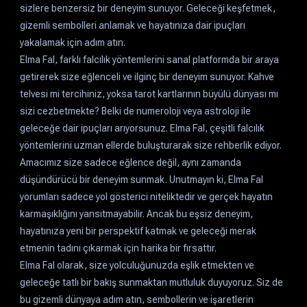
sizlere benzersiz bir deneyim sunuyor. Geleceği keşfetmek,
gizemli sembolleri anlamak ve hayatınıza dair ipuçları
yakalamak için adım atın.
Elma Fal, farklı falcılık yöntemlerini sanal platformda bir araya
getirerek size eğlenceli ve ilginç bir deneyim sunuyor. Kahve
telvesi mi tercihiniz, yoksa tarot kartlarının büyülü dünyası mı
sizi cezbetmekte? Belki de numeroloji veya astroloji ile
geleceğe dair ipuçları arıyorsunuz. Elma Fal, çeşitli falcılık
yöntemlerini uzman ellerde buluşturarak size rehberlik ediyor.
Amacımız size sadece eğlence değil, aynı zamanda
düşündürücü bir deneyim sunmak. Unutmayın ki, Elma Fal
yorumları sadece yol gösterici niteliktedir ve gerçek hayatın
karmaşıklığını yansıtmayabilir. Ancak bu eşsiz deneyim,
hayatınıza yeni bir perspektif katmak ve geleceği merak
etmenin tadını çıkarmak için harika bir fırsattır.
Elma Fal olarak, size yolculuğunuzda eşlik etmekten ve
geleceğe tatlı bir bakış sunmaktan mutluluk duyuyoruz. Siz de
bu gizemli dünyaya adım atın, sembollerin ve işaretlerin