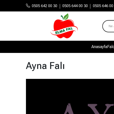
|
|
0505 642 00 30
0505 644 00 30
0505 646 00
Anasayfa
Falc
Ayna Falı