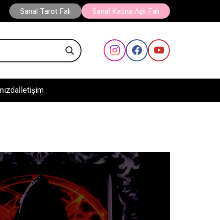
Sanal Tarot Falı
Sanal Katina Aşk Falı
mızda
İletişim