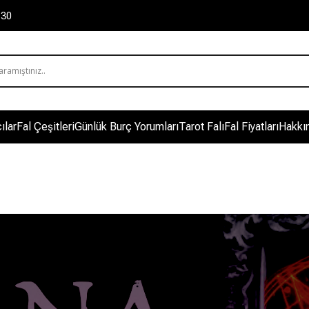
 30
ılar
Fal Çeşitleri
Günlük Burç Yorumları
Tarot Falı
Fal Fiyatları
Hakkı