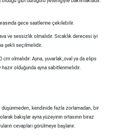
a olduğu gibi durugörü yeteniğiyle bakılmaktadır.
asında gece saatlerine çekilebilir.
va ve sessizlik olmalıdır. Sıcaklık derecesi iyi
a şekli seçilmelidir.
0 cm olmalıdır. Ayna, yuvarlak,oval ya da elips
y hazır olduğunda ayna sabitlenmelidir.
şey düşünmeden, kendinide fazla zorlamadan, bir
olarak bakışlar ayna yüzeyinin ortasının biraz
oruların cevapları görülmeye başlanır.