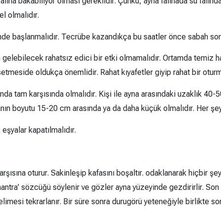
alına bakabiliyor olması gereklidir. Çünkü; ayna falınada su falınd
el olmalıdır.
nde başlanmalıdır. Tecrübe kazandıkça bu saatler önce sabah sonr
n gelebilecek rahatsız edici bir etki olmamalıdır. Ortamda temiz ha
setmeside oldukça önemlidir. Rahat kıyafetler giyip rahat bir oturm
nda tam karşısında olmalıdır. Kişi ile ayna arasındaki uzaklık 40-5
nanın boyutu 15-20 cm arasında ya da daha küçük olmalıdır. Her şe
eşyalar kapatılmalıdır.
arşısına oturur. Sakinleşip kafasını boşaltır. odaklanarak hiçbir 
antra’ sözcüğü söylenir ve gözler ayna yüzeyinde gezdirirlir. Son 
kelimesi tekrarlanır. Bir süre sonra durugörü yeteneğiyle birlikte s