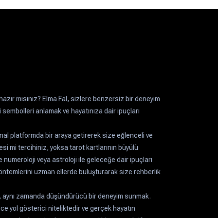
azır mısınız? Elma Fal, sizlere benzersiz bir deneyim
sembolleri anlamak ve hayatınıza dair ipuçları
sanal platformda bir araya getirerek size eğlenceli ve
si mi tercihiniz, yoksa tarot kartlarının büyülü
numeroloji veya astroloji ile geleceğe dair ipuçları
k yöntemlerini uzman ellerde buluşturarak size rehberlik
, aynı zamanda düşündürücü bir deneyim sunmak.
e yol gösterici niteliktedir ve gerçek hayatın