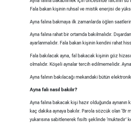
Ayna falına bakabilmek için öncesinde falcının su f
Fala bakan kişinin ruhsal ve mistik enerjisi de yüks
Ayna falına bakmaya ilk zamanlarda öğlen saatleri
Ayna falına rahat bir ortamda bakılmalıdır. Dışarda
ayarlanmalıdır. Fala bakan kişinin kendini rahat his
Fala bakılacak ayna, fal bakacak kişinin göz hizası
olmalıdır. Köşeli aynalar tercih edilmemelidir. Ay
Ayna falının bakılacağı mekandaki bütün elektronik 
Ayna falı nasıl bakılır?
Ayna falına bakacak kişi hazır olduğunda aynanın k
kaç dakika aynaya bakılır. Parola sözcük olan ‘Br m
yukarısına sabitlenerek fısıltı şeklinde ‘muktedir’ 